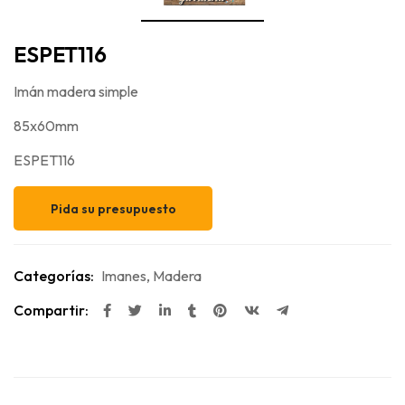
ESPET116
Imán madera simple
85x60mm
ESPET116
Pida su presupuesto
Categorías:
Imanes
,
Madera
Compartir: