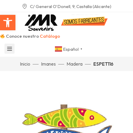
C/ General O'Donell, 9, Castalla (Alicante)
Abrir barra de herramientas
Conoce nuestro
Catálogo
Español
▼
Inicio
Imanes
Madera
ESPET116