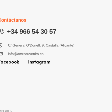
Contáctanos
+34 966 54 30 57
C/ General O'Donell, 9, Castalla (Alicante)
info@amrsouvenirs.es
Facebook
Instagram
NS (EU)