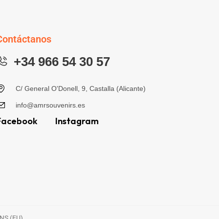
Contáctanos
+34 966 54 30 57
C/ General O'Donell, 9, Castalla (Alicante)
info@amrsouvenirs.es
Facebook
Instagram
NS (EU)