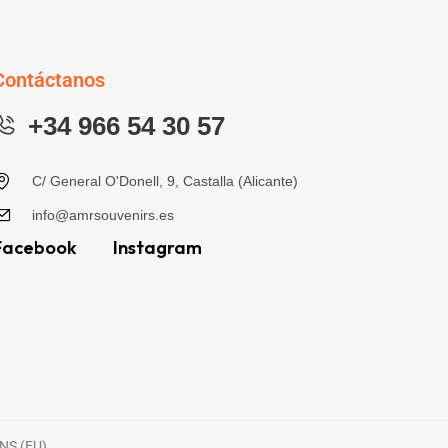
Contáctanos
+34 966 54 30 57
C/ General O'Donell, 9, Castalla (Alicante)
info@amrsouvenirs.es
Facebook
Instagram
NS (EU)