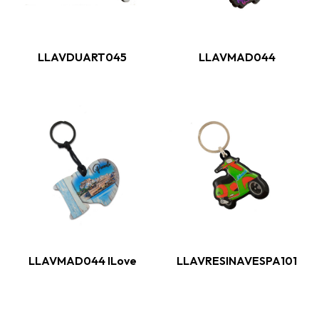
LLAVDUART045
LLAVMAD044
LLAVMAD044 ILove
LLAVRESINAVESPA101