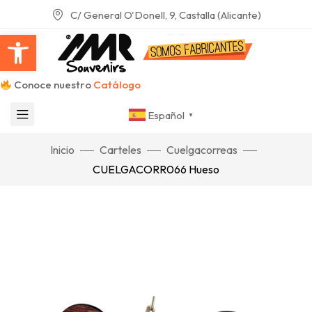
C/ General O'Donell, 9, Castalla (Alicante)
Abrir barra de herramientas
Conoce nuestro
Catálogo
Español
▼
Inicio
Carteles
Cuelgacorreas
CUELGACORR066 Hueso