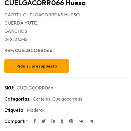
CUELGACORR066 Hueso
CARTEL CUELGACORREAS HUESO
CUERDA YUTE.
GANCHOS
24X12 CMS
REF: CUELGCORR066
Pida su presupuesto
SKU:
CUELGCORR066
Categorías:
Carteles
,
Cuelgacorreas
Etiqueta:
Madera
Compartir: