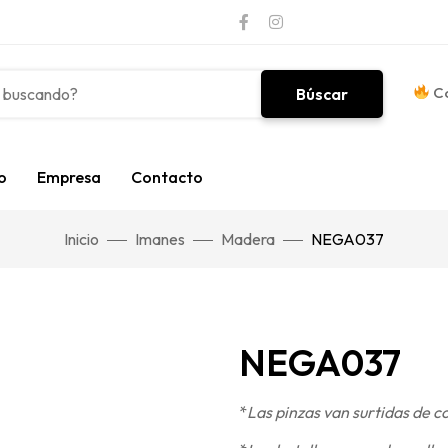
Co
Búscar
o
Empresa
Contacto
Inicio
Imanes
Madera
NEGA037
NEGA037
*
Las pinzas van surtidas de c