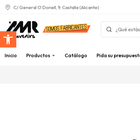
C/ General O'Donell, 9, Castalla (Alicante)
Abrir barra de herramientas
Inicio
Productos
Catálogo
Pida su presupuest