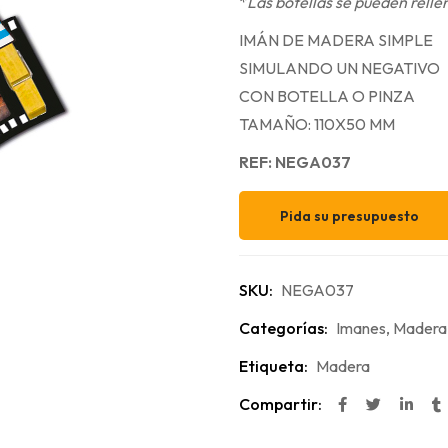
*
Las botellas se pueden relle
IMÁN DE MADERA SIMPLE
SIMULANDO UN NEGATIVO
CON BOTELLA O PINZA
TAMAÑO: 110X50 MM
REF: NEGA037
Pida su presupuesto
SKU:
NEGA037
Categorías:
Imanes
,
Madera
Etiqueta:
Madera
Compartir: