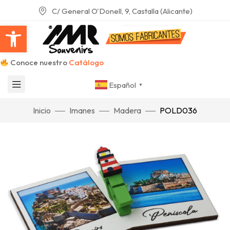
C/ General O'Donell, 9, Castalla (Alicante)
Abrir barra de herramientas
Conoce nuestro
Catálogo
Español
▼
Inicio
Imanes
Madera
POLD036