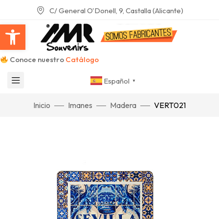
C/ General O'Donell, 9, Castalla (Alicante)
Abrir barra de herramientas
Conoce nuestro
Catálogo
Español
▼
Inicio
Imanes
Madera
VERT021