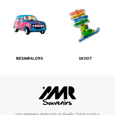
RESINR4L090
SKI107
una empresa dedicada al diseño, fabricación y