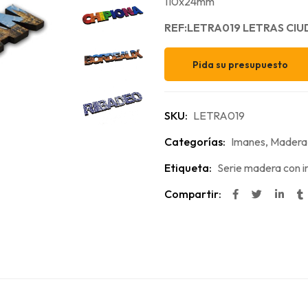
110x24mm
REF:LETRA019 LETRAS CI
Pida su presupuesto
SKU:
LETRA019
Categorías:
Imanes
,
Madera
Etiqueta:
Serie madera con 
Compartir: