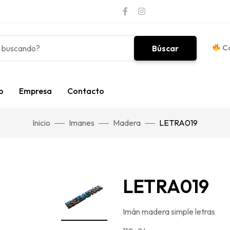
Co
Búscar
o
Empresa
Contacto
Inicio
Imanes
Madera
LETRA019
LETRA019
Imán madera simple letras