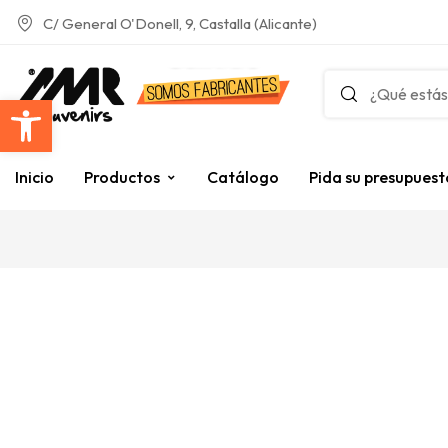
C/ General O'Donell, 9, Castalla (Alicante)
Abrir barra de herramientas
Inicio
Productos
Catálogo
Pida su presupuest