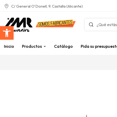
C/ General O'Donell, 9, Castalla (Alicante)
Abrir barra de herramientas
Inicio
Productos
Catálogo
Pida su presupuest