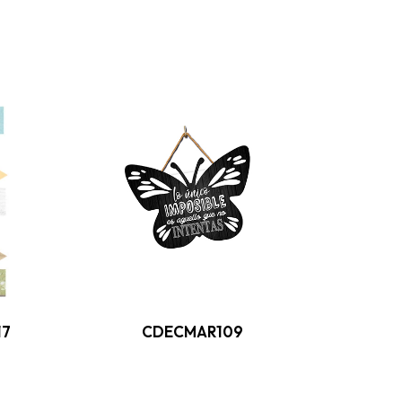
17
CDECMAR109