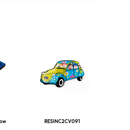
dow
RESINC2CV091
RE