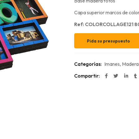
Base madera fotos
Capa superior marcos de color
Ref: COLORCOLLAGE121 8
Pida su presupuesto
Categorías:
Imanes
,
Madera
Compartir: