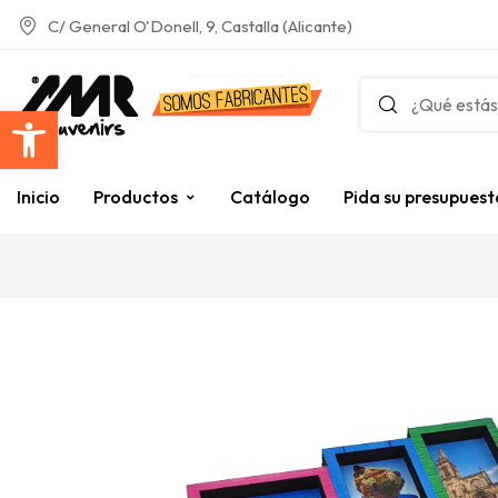
C/ General O'Donell, 9, Castalla (Alicante)
Abrir barra de herramientas
Inicio
Productos
Catálogo
Pida su presupuest