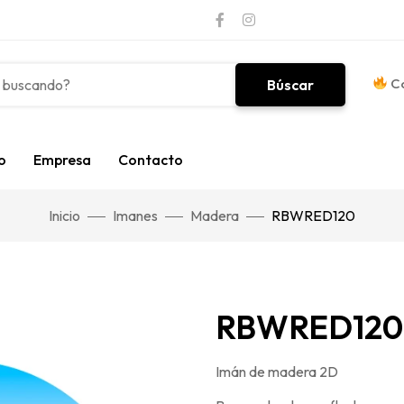
Co
Búscar
o
Empresa
Contacto
Inicio
Imanes
Madera
RBWRED120
RBWRED120
Imán de madera 2D