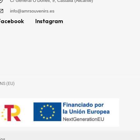
C/ General O'Donell, 9, Castalla (Alicante)
info@amrsouvenirs.es
Facebook
Instagram
NS (EU)
dos