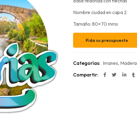
Base redonda con flechas
Nombre ciudad en capa 2
Tamaño: 80×70 mms
Pida su presupuesto
Categorías:
Imanes
,
Madera
Compartir: