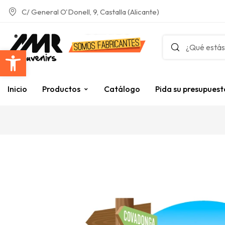
C/ General O'Donell, 9, Castalla (Alicante)
Abrir barra de herramientas
Inicio
Productos
Catálogo
Pida su presupuest